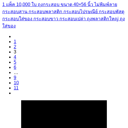
1 แพ็ค 10,000 ใบ ถุงกระสอบ ขนาด 40×56 นิ้ว ไม่พิมพ์ลาย
กระสอบสาน กระสอบพลาสติก กระสอบไปรษณีย์ กระสอบพัสดุ
กระสอบใส่ของ กระสอบขาว กระสอบเปล่า ถุงพลาสติกใหญ่ ถุง
ใส่ของ
1
2
3
4
5
6
…
9
10
11