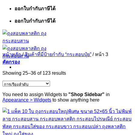
ข้าม
ออกใบกำกับภาษีได้
ไป
ออกใบกำกับภาษีได้
ยัง
เนื้อหา
หน้าหลัก
/
สินค้าที่มีป้ายกำกับ “กระสอบปุ๋ย”
/
หน้า 3
คัดกรอง
Showing 25–36 of 123 results
You need to assign Widgets to
"Shop Sidebar"
in
Appearance > Widgets
to show anything here