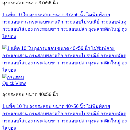
ถุงกระสอบ ขนาด 37x56 นิ้ว
1 แพ็ค 10 ใบ ถุงกระสอบ ขนาด 37×56 นิ้ว ไม่พิมพ์ลาย
กระสอบสาน กระสอบพลาสติก กระสอบไปรษณีย์ กระสอบพัสดุ
กระสอบใส่ของ กระสอบขาว กระสอบเปล่า ถุงพลาสติกใหญ่ ถุง
ใส่ของ
Quick View
ถุงกระสอบ ขนาด 40x56 นิ้ว
1 แพ็ค 10 ใบ ถุงกระสอบ ขนาด 40×56 นิ้ว ไม่พิมพ์ลาย
กระสอบสาน กระสอบพลาสติก กระสอบไปรษณีย์ กระสอบพัสดุ
กระสอบใส่ของ กระสอบขาว กระสอบเปล่า ถุงพลาสติกใหญ่ ถุง
ใส่ของ