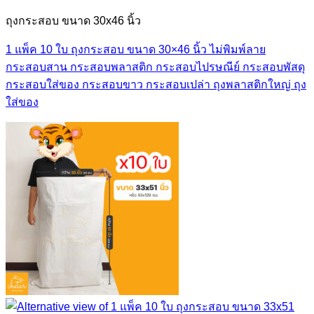
ถุงกระสอบ ขนาด 30x46 นิ้ว
1 แพ็ค 10 ใบ ถุงกระสอบ ขนาด 30×46 นิ้ว ไม่พิมพ์ลาย
กระสอบสาน กระสอบพลาสติก กระสอบไปรษณีย์ กระสอบพัสดุ
กระสอบใส่ของ กระสอบขาว กระสอบเปล่า ถุงพลาสติกใหญ่ ถุง
ใส่ของ