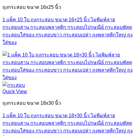
ถุงกระสอบ ขนาด 16x25 นิ้ว
1 แพ็ค 10 ใบ ถุงกระสอบ ขนาด 16×25 นิ้ว ไม่พิมพ์ลาย
กระสอบสาน กระสอบพลาสติก กระสอบไปรษณีย์ กระสอบพัสดุ
กระสอบใส่ของ กระสอบขาว กระสอบเปล่า ถุงพลาสติกใหญ่ ถุง
ใส่ของ
Quick View
ถุงกระสอบ ขนาด 18x30 นิ้ว
1 แพ็ค 10 ใบ ถุงกระสอบ ขนาด 18×30 นิ้ว ไม่พิมพ์ลาย
กระสอบสาน กระสอบพลาสติก กระสอบไปรษณีย์ กระสอบพัสดุ
กระสอบใส่ของ กระสอบขาว กระสอบเปล่า ถุงพลาสติกใหญ่ ถุง