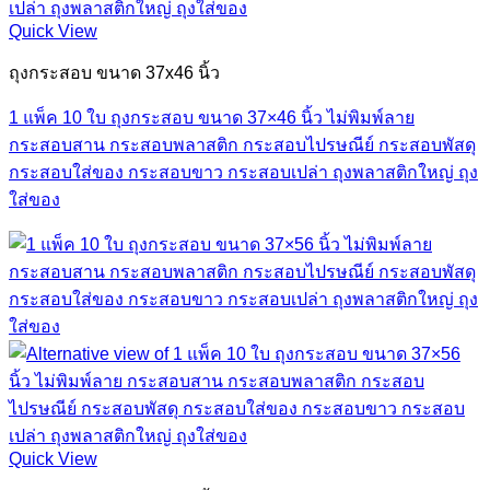
Quick View
ถุงกระสอบ ขนาด 37x46 นิ้ว
1 แพ็ค 10 ใบ ถุงกระสอบ ขนาด 37×46 นิ้ว ไม่พิมพ์ลาย
กระสอบสาน กระสอบพลาสติก กระสอบไปรษณีย์ กระสอบพัสดุ
กระสอบใส่ของ กระสอบขาว กระสอบเปล่า ถุงพลาสติกใหญ่ ถุง
ใส่ของ
Quick View