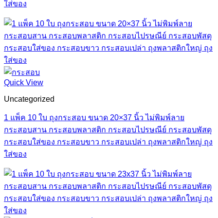
ใส่ของ
Quick View
Uncategorized
1 แพ็ค 10 ใบ ถุงกระสอบ ขนาด 20×37 นิ้ว ไม่พิมพ์ลาย
กระสอบสาน กระสอบพลาสติก กระสอบไปรษณีย์ กระสอบพัสดุ
กระสอบใส่ของ กระสอบขาว กระสอบเปล่า ถุงพลาสติกใหญ่ ถุง
ใส่ของ