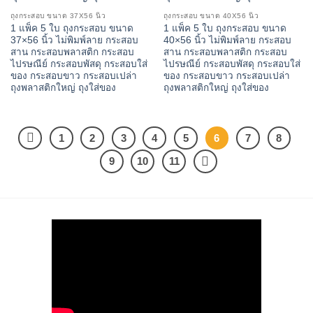
ถุงกระสอบ ขนาด 37X56 นิ้ว
ถุงกระสอบ ขนาด 40X56 นิ้ว
1 แพ็ค 5 ใบ ถุงกระสอบ ขนาด
1 แพ็ค 5 ใบ ถุงกระสอบ ขนาด
37×56 นิ้ว ไม่พิมพ์ลาย กระสอบ
40×56 นิ้ว ไม่พิมพ์ลาย กระสอบ
สาน กระสอบพลาสติก กระสอบ
สาน กระสอบพลาสติก กระสอบ
ไปรษณีย์ กระสอบพัสดุ กระสอบใส่
ไปรษณีย์ กระสอบพัสดุ กระสอบใส่
ของ กระสอบขาว กระสอบเปล่า
ของ กระสอบขาว กระสอบเปล่า
ถุงพลาสติกใหญ่ ถุงใส่ของ
ถุงพลาสติกใหญ่ ถุงใส่ของ
1
2
3
4
5
6
7
8
9
10
11