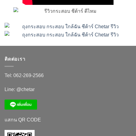
ติดต่อเรา
Tel:
062-269-2566
Line:
@chetar
แสกน QR CODE