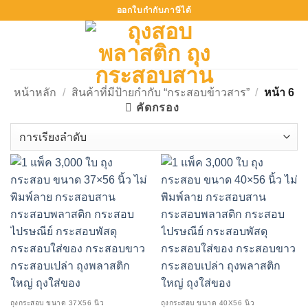
ข้าม
ออกใบกำกับภาษีได้
ไป
ยัง
เนื้อหา
หน้าหลัก
/
สินค้าที่มีป้ายกำกับ “กระสอบข้าวสาร”
/
หน้า 6
คัดกรอง
ถุงกระสอบ ขนาด 37X56 นิ้ว
ถุงกระสอบ ขนาด 40X56 นิ้ว