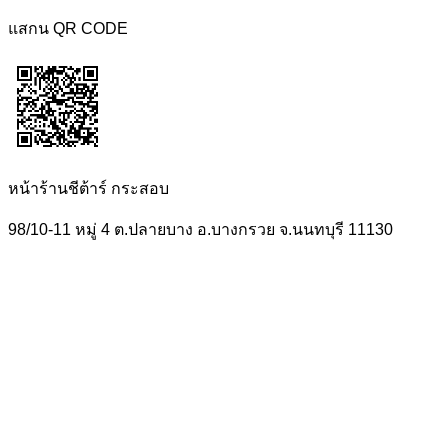
แสกน QR CODE
หน้าร้านชีต้าร์ กระสอบ
98/10-11 หมู่ 4 ต.ปลายบาง อ.บางกรวย จ.นนทบุรี 11130
V