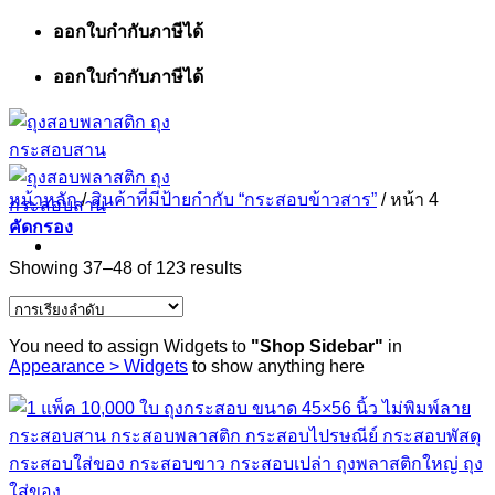
ข้าม
ออกใบกำกับภาษีได้
ไป
ออกใบกำกับภาษีได้
ยัง
เนื้อหา
หน้าหลัก
/
สินค้าที่มีป้ายกำกับ “กระสอบข้าวสาร”
/
หน้า 4
คัดกรอง
Showing 37–48 of 123 results
You need to assign Widgets to
"Shop Sidebar"
in
Appearance > Widgets
to show anything here