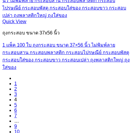
Quick View
ถุงกระสอบ ขนาด 37x56 นิ้ว
1 แพ็ค 100 ใบ ถุงกระสอบ ขนาด 37×56 นิ้ว ไม่พิมพ์ลาย
กระสอบสาน กระสอบพลาสติก กระสอบไปรษณีย์ กระสอบพัสดุ
กระสอบใส่ของ กระสอบขาว กระสอบเปล่า ถุงพลาสติกใหญ่ ถุง
ใส่ของ
1
2
3
4
5
6
7
…
9
10