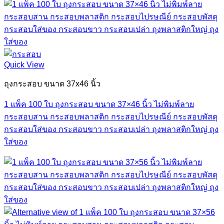
Quick View
ถุงกระสอบ ขนาด 37x46 นิ้ว
1 แพ็ค 100 ใบ ถุงกระสอบ ขนาด 37×46 นิ้ว ไม่พิมพ์ลาย
กระสอบสาน กระสอบพลาสติก กระสอบไปรษณีย์ กระสอบพัสดุ
กระสอบใส่ของ กระสอบขาว กระสอบเปล่า ถุงพลาสติกใหญ่ ถุง
ใส่ของ