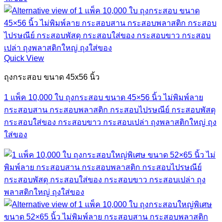
Quick View
ถุงกระสอบ ขนาด 45x56 นิ้ว
1 แพ็ค 10,000 ใบ ถุงกระสอบ ขนาด 45×56 นิ้ว ไม่พิมพ์ลาย
กระสอบสาน กระสอบพลาสติก กระสอบไปรษณีย์ กระสอบพัสดุ
กระสอบใส่ของ กระสอบขาว กระสอบเปล่า ถุงพลาสติกใหญ่ ถุง
ใส่ของ