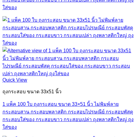
ใส่ของ
Quick View
ถุงกระสอบ ขนาด 33x51 นิ้ว
1 แพ็ค 100 ใบ ถุงกระสอบ ขนาด 33×51 นิ้ว ไม่พิมพ์ลาย
กระสอบสาน กระสอบพลาสติก กระสอบไปรษณีย์ กระสอบพัสดุ
กระสอบใส่ของ กระสอบขาว กระสอบเปล่า ถุงพลาสติกใหญ่ ถุง
ใส่ของ