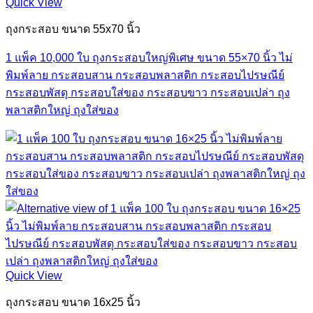
Quick View
ถุงกระสอบ ขนาด 55x70 นิ้ว
1 แพ็ค 10,000 ใบ ถุงกระสอบใหญ่พิเศษ ขนาด 55×70 นิ้ว ไม่
พิมพ์ลาย กระสอบสาน กระสอบพลาสติก กระสอบไปรษณีย์
กระสอบพัสดุ กระสอบใส่ของ กระสอบขาว กระสอบเปล่า ถุง
พลาสติกใหญ่ ถุงใส่ของ
Quick View
ถุงกระสอบ ขนาด 16x25 นิ้ว