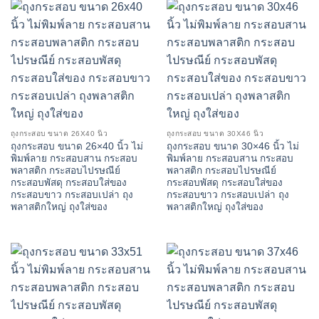
ถุงกระสอบ ขนาด 26X40 นิ้ว
ถุงกระสอบ ขนาด 30X46 นิ้ว
ถุงกระสอบ ขนาด 26×40 นิ้ว ไม่
ถุงกระสอบ ขนาด 30×46 นิ้ว ไม่
พิมพ์ลาย กระสอบสาน กระสอบ
พิมพ์ลาย กระสอบสาน กระสอบ
พลาสติก กระสอบไปรษณีย์
พลาสติก กระสอบไปรษณีย์
กระสอบพัสดุ กระสอบใส่ของ
กระสอบพัสดุ กระสอบใส่ของ
กระสอบขาว กระสอบเปล่า ถุง
กระสอบขาว กระสอบเปล่า ถุง
พลาสติกใหญ่ ถุงใส่ของ
พลาสติกใหญ่ ถุงใส่ของ