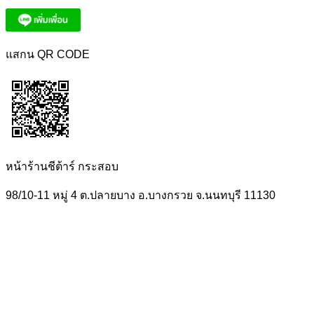
แสกน QR CODE
หน้าร้านชีต้าร์ กระสอบ
98/10-11 หมู่ 4 ต.ปลายบาง อ.บางกรวย จ.นนทบุรี 11130