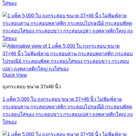
ใส่ของ
Quick View
ถุงกระสอบ ขนาด 37x46 นิ้ว
1 แพ็ค 5,000 ใบ ถุงกระสอบ ขนาด 37×46 นิ้ว ไม่พิมพ์ลาย
กระสอบสาน กระสอบพลาสติก กระสอบไปรษณีย์ กระสอบพัสดุ
กระสอบใส่ของ กระสอบขาว กระสอบเปล่า ถุงพลาสติกใหญ่ ถุง
ใส่ของ