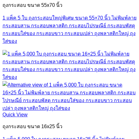
ถุงกระสอบ ขนาด 55x70 นิ้ว
1 แพ็ค 5 ใบ ถุงกระสอบใหญ่พิเศษ ขนาด 55×70 นิ้ว ไม่พิมพ์ลาย
กระสอบสาน กระสอบพลาสติก กระสอบไปรษณีย์ กระสอบพัสดุ
กระสอบใส่ของ กระสอบขาว กระสอบเปล่า ถุงพลาสติกใหญ่ ถุง
ใส่ของ
Quick View
ถุงกระสอบ ขนาด 16x25 นิ้ว