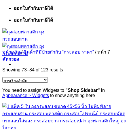
ข้าม
ออกใบกำกับภาษีได้
ไป
ออกใบกำกับภาษีได้
ยัง
เนื้อหา
หน้าหลัก
/
สินค้าที่มีป้ายกำกับ “กระสอบ ราคา”
/
หน้า 7
คัดกรอง
Showing 73–84 of 123 results
You need to assign Widgets to
"Shop Sidebar"
in
Appearance > Widgets
to show anything here