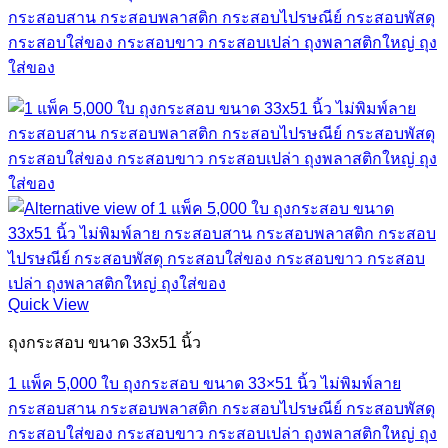
กระสอบสาน กระสอบพลาสติก กระสอบไปรษณีย์ กระสอบพัสดุ
กระสอบใส่ของ กระสอบขาว กระสอบเปล่า ถุงพลาสติกใหญ่ ถุง
ใส่ของ
Quick View
ถุงกระสอบ ขนาด 33x51 นิ้ว
1 แพ็ค 5,000 ใบ ถุงกระสอบ ขนาด 33×51 นิ้ว ไม่พิมพ์ลาย
กระสอบสาน กระสอบพลาสติก กระสอบไปรษณีย์ กระสอบพัสดุ
กระสอบใส่ของ กระสอบขาว กระสอบเปล่า ถุงพลาสติกใหญ่ ถุง