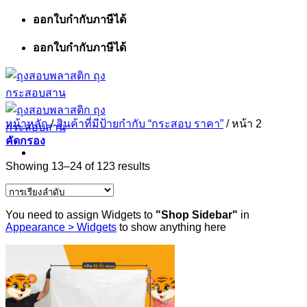
ข้าม
ออกใบกำกับภาษีได้
ไป
ออกใบกำกับภาษีได้
ยัง
เนื้อหา
หน้าหลัก
/
สินค้าที่มีป้ายกำกับ “กระสอบ ราคา”
/
หน้า 2
คัดกรอง
Showing 13–24 of 123 results
You need to assign Widgets to
"Shop Sidebar"
in
Appearance > Widgets
to show anything here