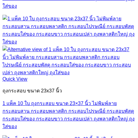
ใส่ของ
Quick View
ถุงกระสอบ ขนาด 23x37 นิ้ว
1 แพ็ค 10 ใบ ถุงกระสอบ ขนาด 23×37 นิ้ว ไม่พิมพ์ลาย
กระสอบสาน กระสอบพลาสติก กระสอบไปรษณีย์ กระสอบพัสดุ
กระสอบใส่ของ กระสอบขาว กระสอบเปล่า ถุงพลาสติกใหญ่ ถุง
ใส่ของ