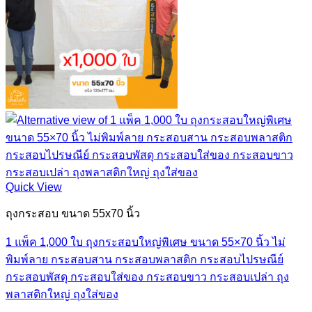
Quick View
ถุงกระสอบ ขนาด 55x70 นิ้ว
1 แพ็ค 1,000 ใบ ถุงกระสอบใหญ่พิเศษ ขนาด 55×70 นิ้ว ไม่
พิมพ์ลาย กระสอบสาน กระสอบพลาสติก กระสอบไปรษณีย์
กระสอบพัสดุ กระสอบใส่ของ กระสอบขาว กระสอบเปล่า ถุง
พลาสติกใหญ่ ถุงใส่ของ