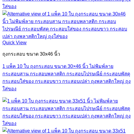
Quick View
ถุงกระสอบ ขนาด 30x46 นิ้ว
1 แพ็ค 10 ใบ ถุงกระสอบ ขนาด 30×46 นิ้ว ไม่พิมพ์ลาย
กระสอบสาน กระสอบพลาสติก กระสอบไปรษณีย์ กระสอบพัสดุ
กระสอบใส่ของ กระสอบขาว กระสอบเปล่า ถุงพลาสติกใหญ่ ถุง
ใส่ของ