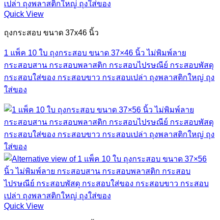
Quick View
ถุงกระสอบ ขนาด 37x46 นิ้ว
1 แพ็ค 10 ใบ ถุงกระสอบ ขนาด 37×46 นิ้ว ไม่พิมพ์ลาย
กระสอบสาน กระสอบพลาสติก กระสอบไปรษณีย์ กระสอบพัสดุ
กระสอบใส่ของ กระสอบขาว กระสอบเปล่า ถุงพลาสติกใหญ่ ถุง
ใส่ของ
Quick View