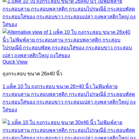
Quick View
ถุงกระสอบ ขนาด 26x40 นิ้ว
1 แพ็ค 10 ใบ ถุงกระสอบ ขนาด 26×40 นิ้ว ไม่พิมพ์ลาย
กระสอบสาน กระสอบพลาสติก กระสอบไปรษณีย์ กระสอบพัสดุ
กระสอบใส่ของ กระสอบขาว กระสอบเปล่า ถุงพลาสติกใหญ่ ถุง
ใส่ของ