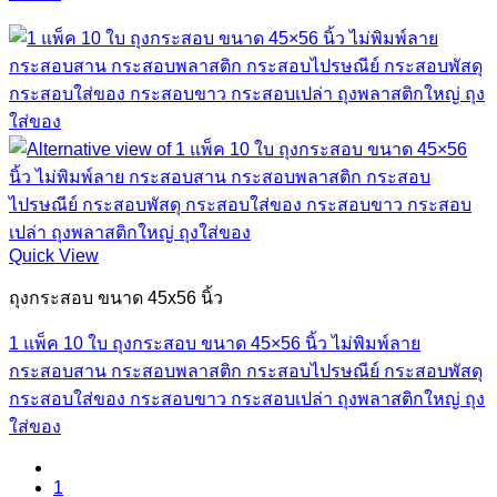
Quick View
ถุงกระสอบ ขนาด 45x56 นิ้ว
1 แพ็ค 10 ใบ ถุงกระสอบ ขนาด 45×56 นิ้ว ไม่พิมพ์ลาย
กระสอบสาน กระสอบพลาสติก กระสอบไปรษณีย์ กระสอบพัสดุ
กระสอบใส่ของ กระสอบขาว กระสอบเปล่า ถุงพลาสติกใหญ่ ถุง
ใส่ของ
1