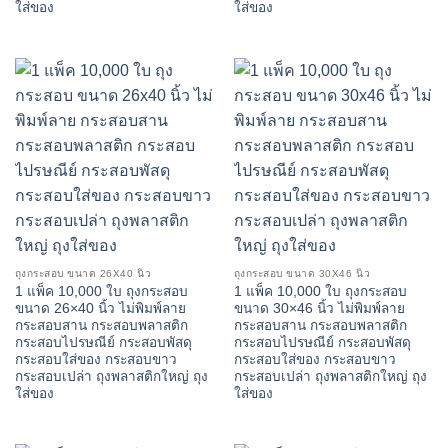
ใส่ของ
ใส่ของ
ถุงกระสอบ ขนาด 26X40 นิ้ว
ถุงกระสอบ ขนาด 30X46 นิ้ว
1 แพ็ค 10,000 ใบ ถุงกระสอบ
1 แพ็ค 10,000 ใบ ถุงกระสอบ
ขนาด 26×40 นิ้ว ไม่พิมพ์ลาย
ขนาด 30×46 นิ้ว ไม่พิมพ์ลาย
กระสอบสาน กระสอบพลาสติก
กระสอบสาน กระสอบพลาสติก
กระสอบไปรษณีย์ กระสอบพัสดุ
กระสอบไปรษณีย์ กระสอบพัสดุ
กระสอบใส่ของ กระสอบขาว
กระสอบใส่ของ กระสอบขาว
กระสอบเปล่า ถุงพลาสติกใหญ่ ถุง
กระสอบเปล่า ถุงพลาสติกใหญ่ ถุง
ใส่ของ
ใส่ของ