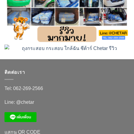
ติดต่อเรา
Tel:
062-269-2566
Line:
@chetar
แสกน QR CODE