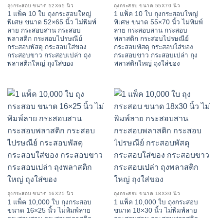
ถุงกระสอบ ขนาด 52X65 นิ้ว
ถุงกระสอบ ขนาด 55X70 นิ้ว
1 แพ็ค 10 ใบ ถุงกระสอบใหญ่
1 แพ็ค 10 ใบ ถุงกระสอบใหญ่
พิเศษ ขนาด 52×65 นิ้ว ไม่พิมพ์
พิเศษ ขนาด 55×70 นิ้ว ไม่พิมพ์
ลาย กระสอบสาน กระสอบ
ลาย กระสอบสาน กระสอบ
พลาสติก กระสอบไปรษณีย์
พลาสติก กระสอบไปรษณีย์
กระสอบพัสดุ กระสอบใส่ของ
กระสอบพัสดุ กระสอบใส่ของ
กระสอบขาว กระสอบเปล่า ถุง
กระสอบขาว กระสอบเปล่า ถุง
พลาสติกใหญ่ ถุงใส่ของ
พลาสติกใหญ่ ถุงใส่ของ
ถุงกระสอบ ขนาด 16X25 นิ้ว
ถุงกระสอบ ขนาด 18X30 นิ้ว
1 แพ็ค 10,000 ใบ ถุงกระสอบ
1 แพ็ค 10,000 ใบ ถุงกระสอบ
ขนาด 16×25 นิ้ว ไม่พิมพ์ลาย
ขนาด 18×30 นิ้ว ไม่พิมพ์ลาย