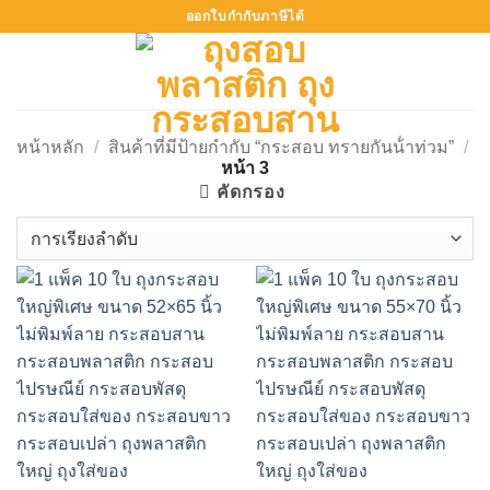
ข้าม
ออกใบกำกับภาษีได้
ไป
ยัง
เนื้อหา
หน้าหลัก
/
สินค้าที่มีป้ายกำกับ “กระสอบ ทรายกันน้ําท่วม”
/
หน้า 3
คัดกรอง