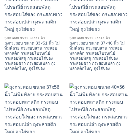
ถุงกระสอบ ขนาด 33X51 นิ้ว
ถุงกระสอบ ขนาด 37X46 นิ้ว
ถุงกระสอบ ขนาด 33×51 นิ้ว ไม่
ถุงกระสอบ ขนาด 37×46 นิ้ว ไม่
พิมพ์ลาย กระสอบสาน กระสอบ
พิมพ์ลาย กระสอบสาน กระสอบ
พลาสติก กระสอบไปรษณีย์
พลาสติก กระสอบไปรษณีย์
กระสอบพัสดุ กระสอบใส่ของ
กระสอบพัสดุ กระสอบใส่ของ
กระสอบขาว กระสอบเปล่า ถุง
กระสอบขาว กระสอบเปล่า ถุง
พลาสติกใหญ่ ถุงใส่ของ
พลาสติกใหญ่ ถุงใส่ของ