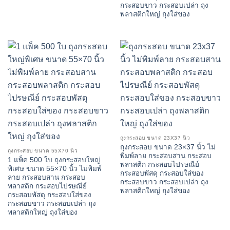
กระสอบขาว กระสอบเปล่า ถุง
พลาสติกใหญ่ ถุงใส่ของ
ถุงกระสอบ ขนาด 23X37 นิ้ว
ถุงกระสอบ ขนาด 23×37 นิ้ว ไม่
ถุงกระสอบ ขนาด 55X70 นิ้ว
พิมพ์ลาย กระสอบสาน กระสอบ
1 แพ็ค 500 ใบ ถุงกระสอบใหญ่
พลาสติก กระสอบไปรษณีย์
พิเศษ ขนาด 55×70 นิ้ว ไม่พิมพ์
กระสอบพัสดุ กระสอบใส่ของ
ลาย กระสอบสาน กระสอบ
กระสอบขาว กระสอบเปล่า ถุง
พลาสติก กระสอบไปรษณีย์
พลาสติกใหญ่ ถุงใส่ของ
กระสอบพัสดุ กระสอบใส่ของ
กระสอบขาว กระสอบเปล่า ถุง
พลาสติกใหญ่ ถุงใส่ของ