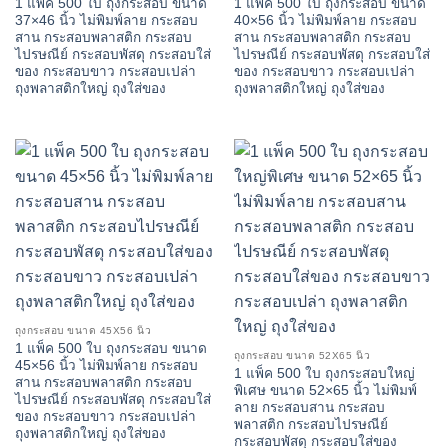
1 แพ็ค 500 ใบ ถุงกระสอบ ขนาด
1 แพ็ค 500 ใบ ถุงกระสอบ ขนาด
37×46 นิ้ว ไม่พิมพ์ลาย กระสอบ
40×56 นิ้ว ไม่พิมพ์ลาย กระสอบ
สาน กระสอบพลาสติก กระสอบ
สาน กระสอบพลาสติก กระสอบ
ไปรษณีย์ กระสอบพัสดุ กระสอบใส่
ไปรษณีย์ กระสอบพัสดุ กระสอบใส่
ของ กระสอบขาว กระสอบเปล่า
ของ กระสอบขาว กระสอบเปล่า
ถุงพลาสติกใหญ่ ถุงใส่ของ
ถุงพลาสติกใหญ่ ถุงใส่ของ
ถุงกระสอบ ขนาด 45X56 นิ้ว
1 แพ็ค 500 ใบ ถุงกระสอบ ขนาด
ถุงกระสอบ ขนาด 52X65 นิ้ว
45×56 นิ้ว ไม่พิมพ์ลาย กระสอบ
1 แพ็ค 500 ใบ ถุงกระสอบใหญ่
สาน กระสอบพลาสติก กระสอบ
พิเศษ ขนาด 52×65 นิ้ว ไม่พิมพ์
ไปรษณีย์ กระสอบพัสดุ กระสอบใส่
ลาย กระสอบสาน กระสอบ
ของ กระสอบขาว กระสอบเปล่า
พลาสติก กระสอบไปรษณีย์
ถุงพลาสติกใหญ่ ถุงใส่ของ
กระสอบพัสดุ กระสอบใส่ของ