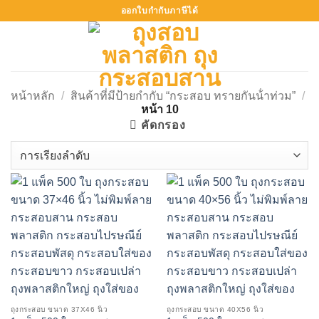
ข้าม
ออกใบกำกับภาษีได้
ไป
ยัง
เนื้อหา
หน้าหลัก
/
สินค้าที่มีป้ายกำกับ “กระสอบ ทรายกันน้ําท่วม”
/
หน้า 10
คัดกรอง
ถุงกระสอบ ขนาด 37X46 นิ้ว
ถุงกระสอบ ขนาด 40X56 นิ้ว