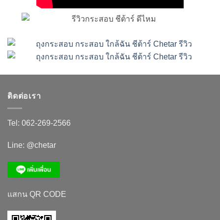
ติดต่อเรา
Tel:
062-269-2566
Line:
@chetar
แสกน QR CODE