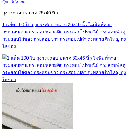
Quick View
ถุงกระสอบ ขนาด 26x40 นิ้ว
1 แพ็ค 100 ใบ ถุงกระสอบ ขนาด 26×40 นิ้ว ไม่พิมพ์ลาย
กระสอบสาน กระสอบพลาสติก กระสอบไปรษณีย์ กระสอบพัสดุ
กระสอบใส่ของ กระสอบขาว กระสอบเปล่า ถุงพลาสติกใหญ่ ถุง
ใส่ของ