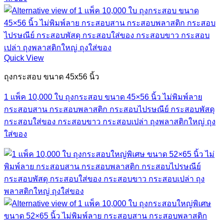
Quick View
ถุงกระสอบ ขนาด 45x56 นิ้ว
1 แพ็ค 10,000 ใบ ถุงกระสอบ ขนาด 45×56 นิ้ว ไม่พิมพ์ลาย
กระสอบสาน กระสอบพลาสติก กระสอบไปรษณีย์ กระสอบพัสดุ
กระสอบใส่ของ กระสอบขาว กระสอบเปล่า ถุงพลาสติกใหญ่ ถุง
ใส่ของ