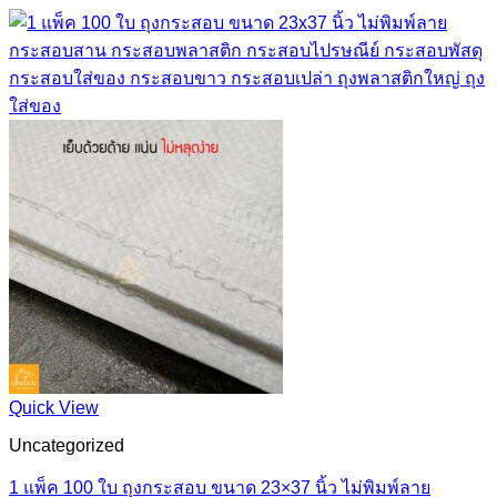
Quick View
Uncategorized
1 แพ็ค 100 ใบ ถุงกระสอบ ขนาด 23×37 นิ้ว ไม่พิมพ์ลาย