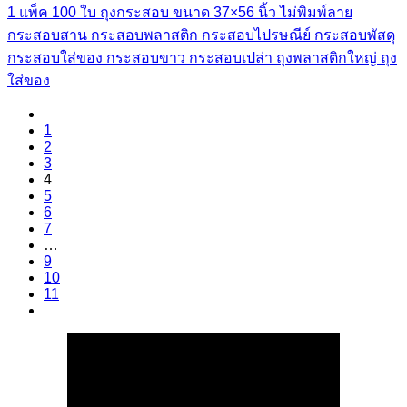
1 แพ็ค 100 ใบ ถุงกระสอบ ขนาด 37×56 นิ้ว ไม่พิมพ์ลาย
กระสอบสาน กระสอบพลาสติก กระสอบไปรษณีย์ กระสอบพัสดุ
กระสอบใส่ของ กระสอบขาว กระสอบเปล่า ถุงพลาสติกใหญ่ ถุง
ใส่ของ
1
2
3
4
5
6
7
…
9
10
11