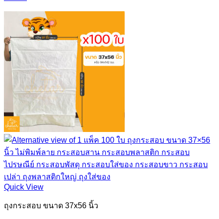
Quick View
ถุงกระสอบ ขนาด 37x56 นิ้ว