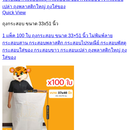
Quick View
ถุงกระสอบ ขนาด 33x51 นิ้ว
1 แพ็ค 100 ใบ ถุงกระสอบ ขนาด 33×51 นิ้ว ไม่พิมพ์ลาย
กระสอบสาน กระสอบพลาสติก กระสอบไปรษณีย์ กระสอบพัสดุ
กระสอบใส่ของ กระสอบขาว กระสอบเปล่า ถุงพลาสติกใหญ่ ถุง
ใส่ของ