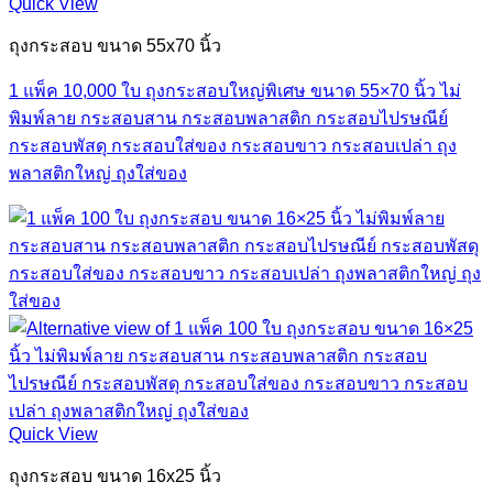
Quick View
ถุงกระสอบ ขนาด 55x70 นิ้ว
1 แพ็ค 10,000 ใบ ถุงกระสอบใหญ่พิเศษ ขนาด 55×70 นิ้ว ไม่
พิมพ์ลาย กระสอบสาน กระสอบพลาสติก กระสอบไปรษณีย์
กระสอบพัสดุ กระสอบใส่ของ กระสอบขาว กระสอบเปล่า ถุง
พลาสติกใหญ่ ถุงใส่ของ
Quick View
ถุงกระสอบ ขนาด 16x25 นิ้ว