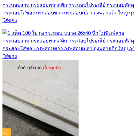
กระสอบสาน กระสอบพลาสติก กระสอบไปรษณีย์ กระสอบพัสดุ
กระสอบใส่ของ กระสอบขาว กระสอบเปล่า ถุงพลาสติกใหญ่ ถุง
ใส่ของ