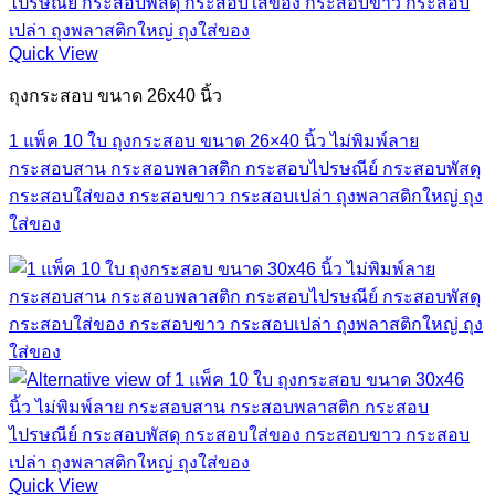
Quick View
ถุงกระสอบ ขนาด 26x40 นิ้ว
1 แพ็ค 10 ใบ ถุงกระสอบ ขนาด 26×40 นิ้ว ไม่พิมพ์ลาย
กระสอบสาน กระสอบพลาสติก กระสอบไปรษณีย์ กระสอบพัสดุ
กระสอบใส่ของ กระสอบขาว กระสอบเปล่า ถุงพลาสติกใหญ่ ถุง
ใส่ของ
Quick View