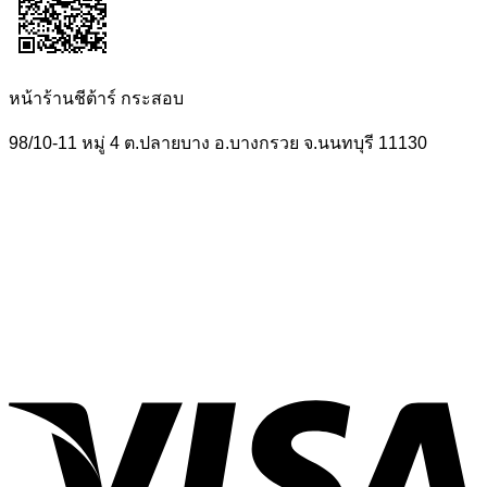
หน้าร้านชีต้าร์ กระสอบ
98/10-11 หมู่ 4 ต.ปลายบาง อ.บางกรวย จ.นนทบุรี 11130
V