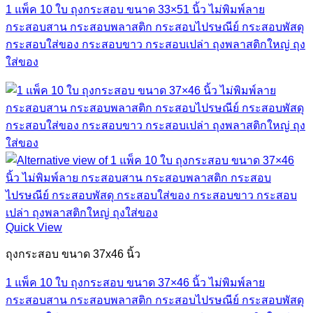
1 แพ็ค 10 ใบ ถุงกระสอบ ขนาด 33×51 นิ้ว ไม่พิมพ์ลาย
กระสอบสาน กระสอบพลาสติก กระสอบไปรษณีย์ กระสอบพัสดุ
กระสอบใส่ของ กระสอบขาว กระสอบเปล่า ถุงพลาสติกใหญ่ ถุง
ใส่ของ
Quick View
ถุงกระสอบ ขนาด 37x46 นิ้ว
1 แพ็ค 10 ใบ ถุงกระสอบ ขนาด 37×46 นิ้ว ไม่พิมพ์ลาย
กระสอบสาน กระสอบพลาสติก กระสอบไปรษณีย์ กระสอบพัสดุ