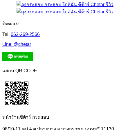
ติดต่อเรา
Tel:
062-269-2566
Line:
@chetar
แสกน QR CODE
หน้าร้านชีต้าร์ กระสอบ
98/10-11 หมู่ 4 ต.ปลายบาง อ.บางกรวย จ.นนทบุรี 11130