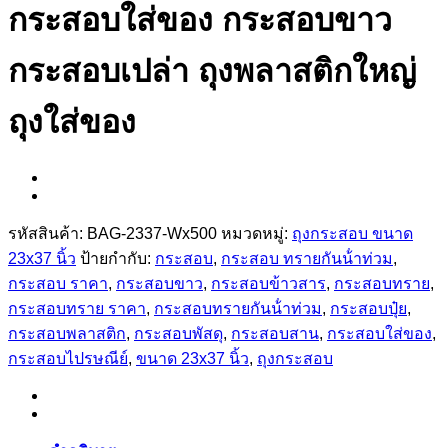
กระสอบใส่ของ กระสอบขาว
กระสอบเปล่า ถุงพลาสติกใหญ่
ถุงใส่ของ
รหัสสินค้า:
BAG-2337-Wx500
หมวดหมู่:
ถุงกระสอบ ขนาด
23x37 นิ้ว
ป้ายกำกับ:
กระสอบ
,
กระสอบ ทรายกันน้ําท่วม
,
กระสอบ ราคา
,
กระสอบขาว
,
กระสอบข้าวสาร
,
กระสอบทราย
,
กระสอบทราย ราคา
,
กระสอบทรายกันน้ําท่วม
,
กระสอบปุ๋ย
,
กระสอบพลาสติก
,
กระสอบพัสดุ
,
กระสอบสาน
,
กระสอบใส่ของ
,
กระสอบไปรษณีย์
,
ขนาด 23x37 นิ้ว
,
ถุงกระสอบ