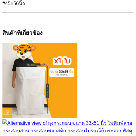
#45×56นิ้ว
สินค้าที่เกี่ยวข้อง