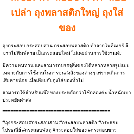
เปล่า ถุงพลาสติกใหญ่ ถุงใส่
ของ
ถุงกระสอบ กระสอบสาน กระสอบพลาสติก ทำจากโพลีเมอร์ สี
ขาวไม่พิมพ์ลาย เป็นกระสอบใหม่ ไม่เคยผ่านการใช้งานค่ะ
มีความทนทาน และสามารถบรรจุสิ่งของได้หลากหลายรูปแบบ
เหมาะกับการใช้งานในการขนส่งสิ่งของต่างๆ เพราะเกิดการ
เสียหายน้อย เมื่อเทียบกับถุงใส่ของทั่วไป
สามารถใช้สำหรับแพ๊คของประหยัดกว่าใช้กล่องค่ะ น้ำหนักเบา
ประหยัดค่าส่ง
========================================
#ถุงกระสอบ #กระสอบสาน #กระสอบพลาสติก #กระสอบ
ไปรษณีย์ #กระสอบพัสดุ #กระสอบใส่ของ #กระสอบขาว