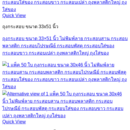
Quick View
ถุงกระสอบ ขนาด 33x51 นิ้ว
ถุงกระสอบ ขนาด 33×51 นิ้ว ไม่พิมพ์ลาย กระสอบสาน กระสอบ
พลาสติก กระสอบไปรษณีย์ กระสอบพัสดุ กระสอบใส่ของ
กระสอบขาว กระสอบเปล่า ถุงพลาสติกใหญ่ ถุงใส่ของ
Quick View