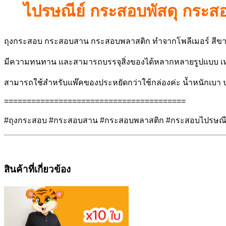
ไปรษณีย์ กระสอบพัสดุ กระส
ถุงกระสอบ กระสอบสาน กระสอบพลาสติก ทำจากโพลีเมอร์ สีขาวไ
มีความทนทาน และสามารถบรรจุสิ่งของได้หลากหลายรูปแบบ เหมาะ
สามารถใช้สำหรับแพ๊คของประหยัดกว่าใช้กล่องค่ะ น้ำหนักเบา ป
========================================
#ถุงกระสอบ #กระสอบสาน #กระสอบพลาสติก #กระสอบไปรษณีย์
สินค้าที่เกี่ยวข้อง