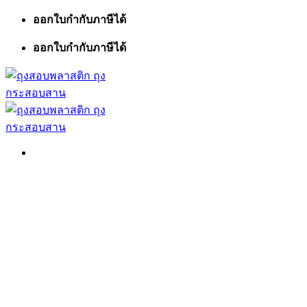
ข้าม
ออกใบกำกับภาษีได้
ไป
ออกใบกำกับภาษีได้
ยัง
เนื้อหา