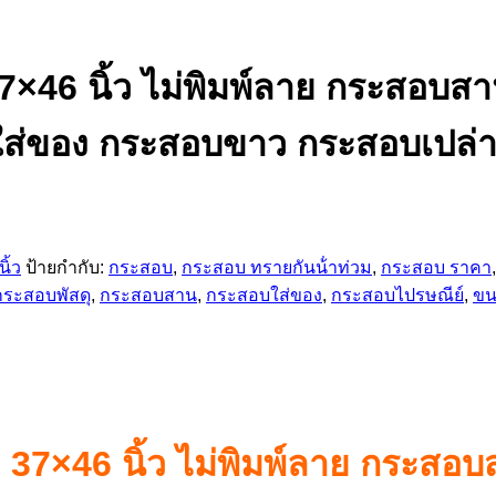
37×46 นิ้ว ไม่พิมพ์ลาย กระสอบ
ส่ของ กระสอบขาว กระสอบเปล่า 
ิ้ว
ป้ายกำกับ:
กระสอบ
,
กระสอบ ทรายกันน้ําท่วม
,
กระสอบ ราคา
กระสอบพัสดุ
,
กระสอบสาน
,
กระสอบใส่ของ
,
กระสอบไปรษณีย์
,
ขน
ด 37×46 นิ้ว ไม่พิมพ์ลาย กระส