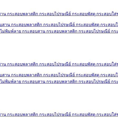
อบสาน กระสอบพลาสติก กระสอบไปรษณีย์ กระสอบพัสดุ กระสอบใส่
อบสาน กระสอบพลาสติก กระสอบไปรษณีย์ กระสอบพัสดุ กระสอบใส่
อบสาน กระสอบพลาสติก กระสอบไปรษณีย์ กระสอบพัสดุ กระสอบใส่