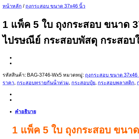
หน้าหลัก
/
ถุงกระสอบ ขนาด 37x46 นิ้ว
1 แพ็ค 5 ใบ ถุงกระสอบ ขนาด 
ไปรษณีย์ กระสอบพัสดุ กระสอบใ
รหัสสินค้า:
BAG-3746-Wx5
หมวดหมู่:
ถุงกระสอบ ขนาด 37x46 น
ราคา
,
กระสอบทรายกันน้ําท่วม
,
กระสอบปุ๋ย
,
กระสอบพลาสติก
,
คำอธิบาย
1 แพ็ค 5 ใบ ถุงกระสอบ ขนา