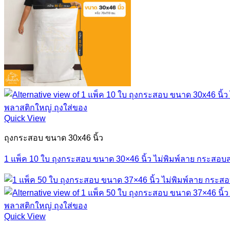
Quick View
ถุงกระสอบ ขนาด 30x46 นิ้ว
1 แพ็ค 10 ใบ ถุงกระสอบ ขนาด 30×46 นิ้ว ไม่พิมพ์ลาย กระส
Quick View