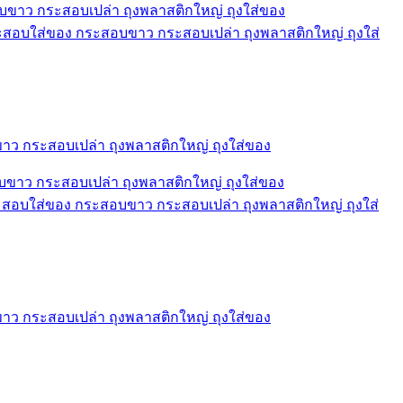
ว กระสอบเปล่า ถุงพลาสติกใหญ่ ถุงใส่ของ
ว กระสอบเปล่า ถุงพลาสติกใหญ่ ถุงใส่ของ