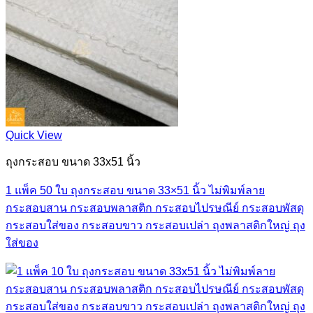
Quick View
ถุงกระสอบ ขนาด 33x51 นิ้ว
1 แพ็ค 50 ใบ ถุงกระสอบ ขนาด 33×51 นิ้ว ไม่พิมพ์ลาย
กระสอบสาน กระสอบพลาสติก กระสอบไปรษณีย์ กระสอบพัสดุ
กระสอบใส่ของ กระสอบขาว กระสอบเปล่า ถุงพลาสติกใหญ่ ถุง
ใส่ของ