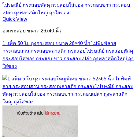
Quick View
ถุงกระสอบ ขนาด 26x40 นิ้ว
1 แพ็ค 50 ใบ ถุงกระสอบ ขนาด 26×40 นิ้ว ไม่พิมพ์ลาย
กระสอบสาน กระสอบพลาสติก กระสอบไปรษณีย์ กระสอบพัสดุ
กระสอบใส่ของ กระสอบขาว กระสอบเปล่า ถุงพลาสติกใหญ่ ถุง
ใส่ของ