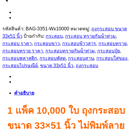
รหัสสินค้า:
BAG-3351-Wx10000
หมวดหมู่:
ถุงกระสอบ ขนาด
33x51 นิ้ว
ป้ายกำกับ:
กระสอบ
,
กระสอบ ทรายกันน้ําท่วม
,
กระสอบ ราคา
,
กระสอบขาว
,
กระสอบข้าวสาร
,
กระสอบทราย
,
กระสอบทราย ราคา
,
กระสอบทรายกันน้ําท่วม
,
กระสอบปุ๋ย
,
กระสอบพลาสติก
,
กระสอบพัสดุ
,
กระสอบสาน
,
กระสอบใส่ของ
,
กระสอบไปรษณีย์
,
ขนาด 33x51 นิ้ว
,
ถุงกระสอบ
คำอธิบาย
1 แพ็ค 10,000 ใบ ถุงกระสอบ
ขนาด 33×51 นิ้ว ไม่พิมพ์ลาย