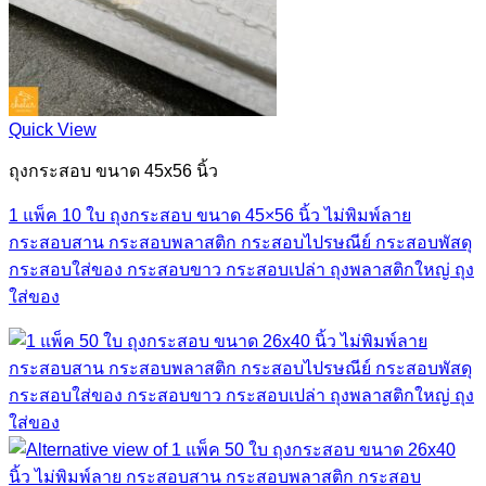
Quick View
ถุงกระสอบ ขนาด 45x56 นิ้ว
1 แพ็ค 10 ใบ ถุงกระสอบ ขนาด 45×56 นิ้ว ไม่พิมพ์ลาย
กระสอบสาน กระสอบพลาสติก กระสอบไปรษณีย์ กระสอบพัสดุ
กระสอบใส่ของ กระสอบขาว กระสอบเปล่า ถุงพลาสติกใหญ่ ถุง
ใส่ของ