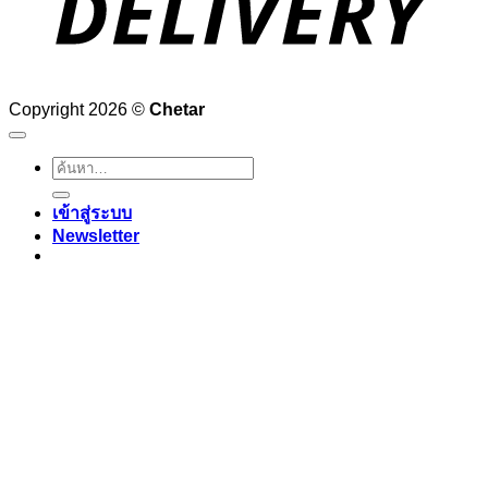
Copyright 2026 ©
Chetar
ค้นหา:
เข้าสู่ระบบ
Newsletter