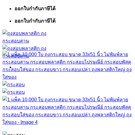
ข้าม
ออกใบกำกับภาษีได้
ไป
ออกใบกำกับภาษีได้
ยัง
เนื้อหา