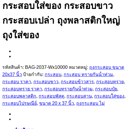
กระสอบใส่ของ กระสอบขาว
กระสอบเปล่า ถุงพลาสติกใหญ่
ถุงใส่ของ
รหัสสินค้า:
BAG-2037-Wx10000
หมวดหมู่:
ถุงกระสอบ ขนาด
20x37 นิ้ว
ป้ายกำกับ:
กระสอบ
,
กระสอบ ทรายกันน้ําท่วม
,
กระสอบ ราคา
,
กระสอบขาว
,
กระสอบข้าวสาร
,
กระสอบทราย
,
กระสอบทราย ราคา
,
กระสอบทรายกันน้ําท่วม
,
กระสอบปุ๋ย
,
กระสอบพลาสติก
,
กระสอบพัสดุ
,
กระสอบสาน
,
กระสอบใส่ของ
,
กระสอบไปรษณีย์
,
ขนาด 20 x 37 นิ้ว
,
ถุงกระสอบ ไม่