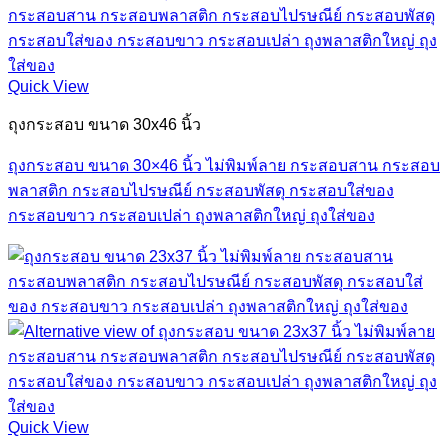
Quick View
ถุงกระสอบ ขนาด 30x46 นิ้ว
ถุงกระสอบ ขนาด 30×46 นิ้ว ไม่พิมพ์ลาย กระสอบสาน กระสอบ
พลาสติก กระสอบไปรษณีย์ กระสอบพัสดุ กระสอบใส่ของ
กระสอบขาว กระสอบเปล่า ถุงพลาสติกใหญ่ ถุงใส่ของ
Quick View