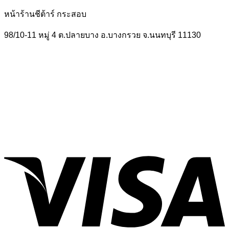
หน้าร้านชีต้าร์ กระสอบ
98/10-11 หมู่ 4 ต.ปลายบาง อ.บางกรวย จ.นนทบุรี 11130
V