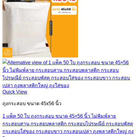
Quick View
ถุงกระสอบ ขนาด 45x56 นิ้ว
1 แพ็ค 50 ใบ ถุงกระสอบ ขนาด 45×56 นิ้ว ไม่พิมพ์ลาย
กระสอบสาน กระสอบพลาสติก กระสอบไปรษณีย์ กระสอบพัสดุ
กระสอบใส่ของ กระสอบขาว กระสอบเปล่า ถุงพลาสติกใหญ่ ถุง