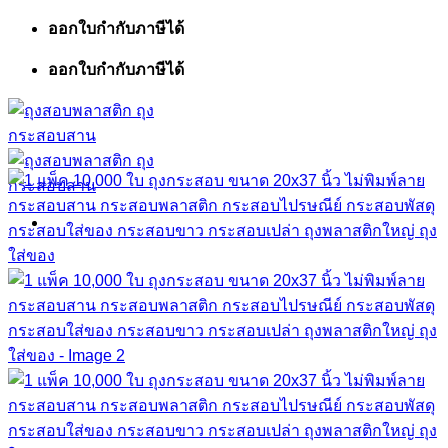
ข้าม
ออกใบกำกับภาษีได้
ไป
ออกใบกำกับภาษีได้
ยัง
เนื้อหา