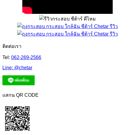
ติดต่อเรา
Tel:
062-269-2566
Line:
@chetar
แสกน QR CODE