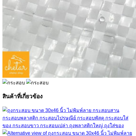
สินค้าที่เกี่ยวข้อง