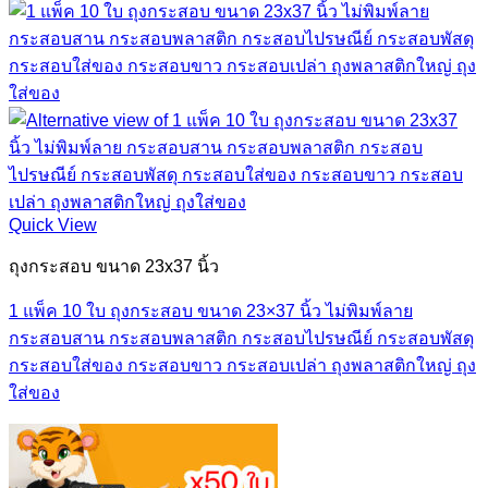
Quick View
ถุงกระสอบ ขนาด 23x37 นิ้ว
1 แพ็ค 10 ใบ ถุงกระสอบ ขนาด 23×37 นิ้ว ไม่พิมพ์ลาย
กระสอบสาน กระสอบพลาสติก กระสอบไปรษณีย์ กระสอบพัสดุ
กระสอบใส่ของ กระสอบขาว กระสอบเปล่า ถุงพลาสติกใหญ่ ถุง
ใส่ของ