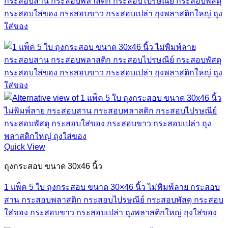
กระสอบสาน กระสอบพลาสติก กระสอบไปรษณีย์ กระสอบพัสดุ
กระสอบใส่ของ กระสอบขาว กระสอบเปล่า ถุงพลาสติกใหญ่ ถุง
ใส่ของ
Quick View
ถุงกระสอบ ขนาด 30x46 นิ้ว
1 แพ็ค 5 ใบ ถุงกระสอบ ขนาด 30×46 นิ้ว ไม่พิมพ์ลาย กระสอบ
สาน กระสอบพลาสติก กระสอบไปรษณีย์ กระสอบพัสดุ กระสอบ
ใส่ของ กระสอบขาว กระสอบเปล่า ถุงพลาสติกใหญ่ ถุงใส่ของ