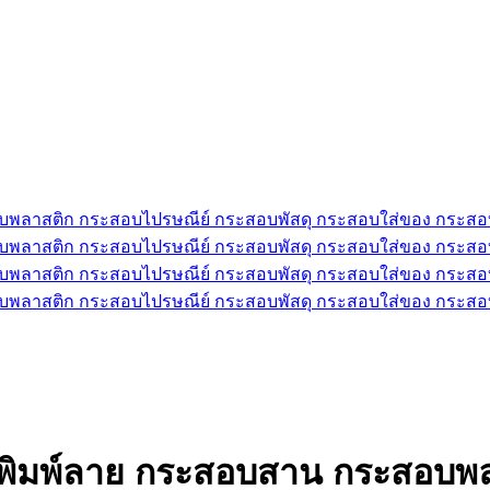
ม่พิมพ์ลาย กระสอบสาน กระสอบพ