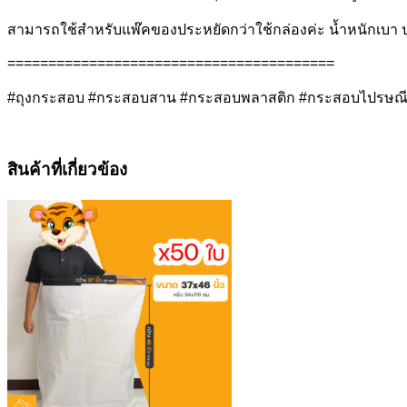
สามารถใช้สำหรับแพ๊คของประหยัดกว่าใช้กล่องค่ะ น้ำหนักเบา ป
========================================
#ถุงกระสอบ #กระสอบสาน #กระสอบพลาสติก #กระสอบไปรษณีย์
สินค้าที่เกี่ยวข้อง