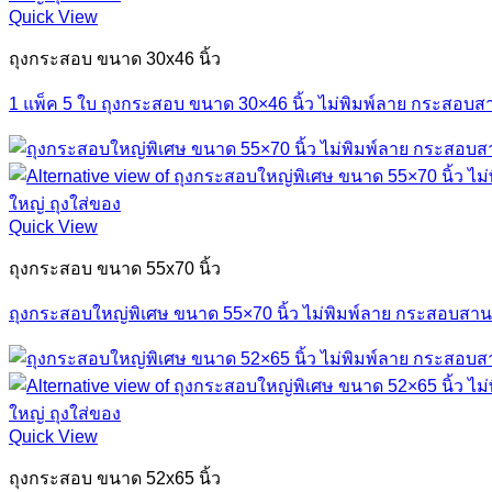
Quick View
ถุงกระสอบ ขนาด 30x46 นิ้ว
1 แพ็ค 5 ใบ ถุงกระสอบ ขนาด 30×46 นิ้ว ไม่พิมพ์ลาย กระสอ
Quick View
ถุงกระสอบ ขนาด 55x70 นิ้ว
ถุงกระสอบใหญ่พิเศษ ขนาด 55×70 นิ้ว ไม่พิมพ์ลาย กระสอบส
Quick View
ถุงกระสอบ ขนาด 52x65 นิ้ว