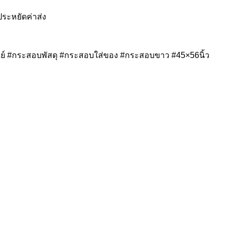
ระหยัดค่าส่ง
 #กระสอบพัสดุ #กระสอบใส่ของ #กระสอบขาว #45×56นิ้ว