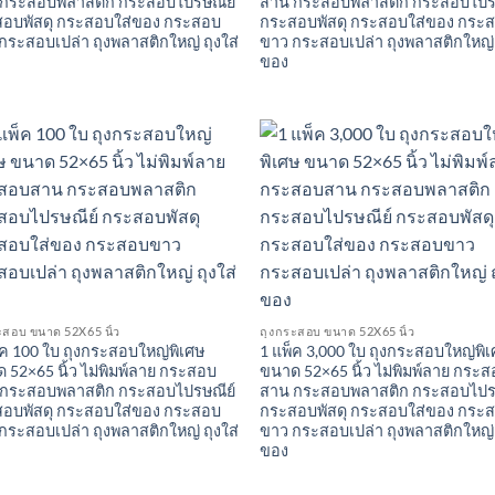
กระสอบพลาสติก กระสอบไปรษณีย์
สาน กระสอบพลาสติก กระสอบไปร
อบพัสดุ กระสอบใส่ของ กระสอบ
กระสอบพัสดุ กระสอบใส่ของ กระ
กระสอบเปล่า ถุงพลาสติกใหญ่ ถุงใส่
ขาว กระสอบเปล่า ถุงพลาสติกใหญ่ 
ของ
ะสอบ ขนาด 52X65 นิ้ว
ถุงกระสอบ ขนาด 52X65 นิ้ว
็ค 100 ใบ ถุงกระสอบใหญ่พิเศษ
1 แพ็ค 3,000 ใบ ถุงกระสอบใหญ่พิ
 52×65 นิ้ว ไม่พิมพ์ลาย กระสอบ
ขนาด 52×65 นิ้ว ไม่พิมพ์ลาย กระ
กระสอบพลาสติก กระสอบไปรษณีย์
สาน กระสอบพลาสติก กระสอบไปร
อบพัสดุ กระสอบใส่ของ กระสอบ
กระสอบพัสดุ กระสอบใส่ของ กระ
กระสอบเปล่า ถุงพลาสติกใหญ่ ถุงใส่
ขาว กระสอบเปล่า ถุงพลาสติกใหญ่ 
ของ