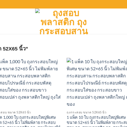
ด 52X65 นิ้ว”
ะสอบ ขนาด 52X65 นิ้ว
ถุงกระสอบ ขนาด 52X65 นิ้ว
็ค 1,000 ใบ ถุงกระสอบใหญ่พิเศษ
1 แพ็ค 10 ใบ ถุงกระสอบใหญ่พิเศษ
 52×65 นิ้ว ไม่พิมพ์ลาย กระสอบ
ขนาด 52×65 นิ้ว ไม่พิมพ์ลาย กระ