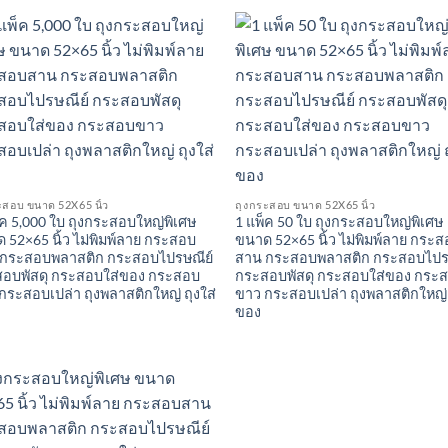
ะสอบ ขนาด 52X65 นิ้ว
ถุงกระสอบ ขนาด 52X65 นิ้ว
็ค 5,000 ใบ ถุงกระสอบใหญ่พิเศษ
1 แพ็ค 50 ใบ ถุงกระสอบใหญ่พิเศษ
 52×65 นิ้ว ไม่พิมพ์ลาย กระสอบ
ขนาด 52×65 นิ้ว ไม่พิมพ์ลาย กระ
กระสอบพลาสติก กระสอบไปรษณีย์
สาน กระสอบพลาสติก กระสอบไปร
อบพัสดุ กระสอบใส่ของ กระสอบ
กระสอบพัสดุ กระสอบใส่ของ กระ
กระสอบเปล่า ถุงพลาสติกใหญ่ ถุงใส่
ขาว กระสอบเปล่า ถุงพลาสติกใหญ่ 
ของ