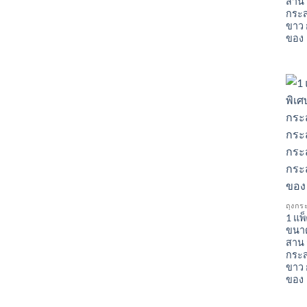
สาน 
กระส
ขาว 
ของ
ถุงกร
1 แพ
ขนาด
สาน 
กระส
ขาว 
ของ