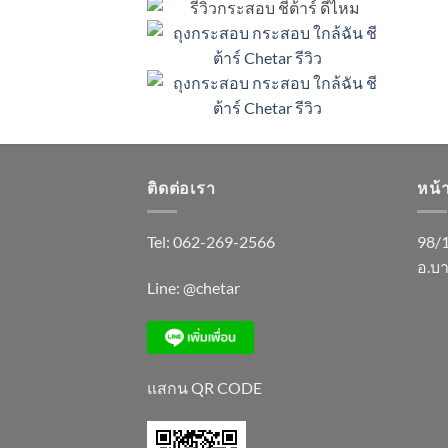
ติดต่อเรา
หน้
Tel:
062-269-2566
98/1
อ.บา
Line:
@chetar
แสกน QR CODE