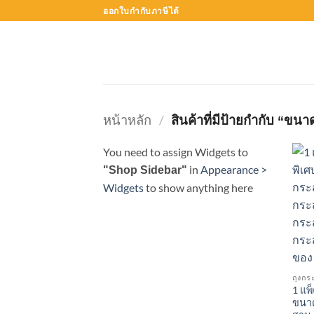
ข้าม
ออกใบกำกับภาษีได้
ไป
ยัง
เนื้อหา
หน้าหลัก
/
สินค้าที่มีป้ายกำกับ “ขนา
You need to assign Widgets to
in
Appearance >
"Shop Sidebar"
Widgets
to show anything here
ถุงกร
1 แพ
ขนาด