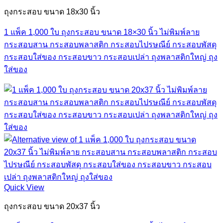
ถุงกระสอบ ขนาด 18x30 นิ้ว
1 แพ็ค 1,000 ใบ ถุงกระสอบ ขนาด 18×30 นิ้ว ไม่พิมพ์ลาย
กระสอบสาน กระสอบพลาสติก กระสอบไปรษณีย์ กระสอบพัสดุ
กระสอบใส่ของ กระสอบขาว กระสอบเปล่า ถุงพลาสติกใหญ่ ถุง
ใส่ของ
Quick View
ถุงกระสอบ ขนาด 20x37 นิ้ว