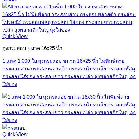
Quick View
ถุงกระสอบ ขนาด 16x25 นิ้ว
1 แพ็ค 1,000 ใบ ถุงกระสอบ ขนาด 16×25 นิ้ว ไม่พิมพ์ลาย
กระสอบสาน กระสอบพลาสติก กระสอบไปรษณีย์ กระสอบพัสดุ
กระสอบใส่ของ กระสอบขาว กระสอบเปล่า ถุงพลาสติกใหญ่ ถุง
ใส่ของ
Quick View