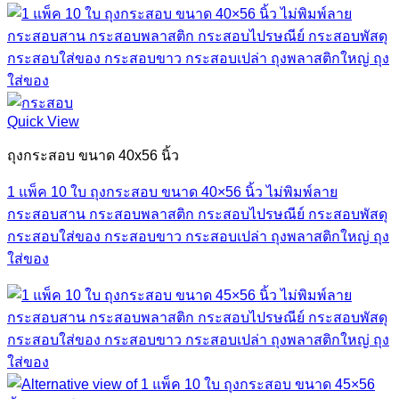
Quick View
ถุงกระสอบ ขนาด 40x56 นิ้ว
1 แพ็ค 10 ใบ ถุงกระสอบ ขนาด 40×56 นิ้ว ไม่พิมพ์ลาย
กระสอบสาน กระสอบพลาสติก กระสอบไปรษณีย์ กระสอบพัสดุ
กระสอบใส่ของ กระสอบขาว กระสอบเปล่า ถุงพลาสติกใหญ่ ถุง
ใส่ของ