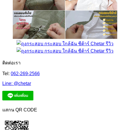
ติดต่อเรา
Tel:
062-269-2566
Line:
@chetar
แสกน QR CODE