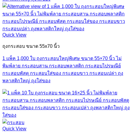
Quick View
ถุงกระสอบ ขนาด 55x70 นิ้ว
1 แพ็ค 1,000 ใบ ถุงกระสอบใหญ่พิเศษ ขนาด 55×70 นิ้ว ไม่
พิมพ์ลาย กระสอบสาน กระสอบพลาสติก กระสอบไปรษณีย์
กระสอบพัสดุ กระสอบใส่ของ กระสอบขาว กระสอบเปล่า ถุง
พลาสติกใหญ่ ถุงใส่ของ
Quick View