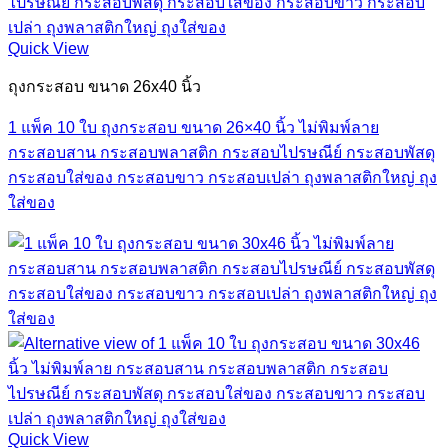
Quick View
ถุงกระสอบ ขนาด 26x40 นิ้ว
1 แพ็ค 10 ใบ ถุงกระสอบ ขนาด 26×40 นิ้ว ไม่พิมพ์ลาย
กระสอบสาน กระสอบพลาสติก กระสอบไปรษณีย์ กระสอบพัสดุ
กระสอบใส่ของ กระสอบขาว กระสอบเปล่า ถุงพลาสติกใหญ่ ถุง
ใส่ของ
Quick View