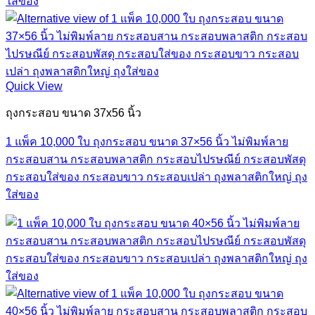
Quick View
ถุงกระสอบ ขนาด 37x56 นิ้ว
1 แพ็ค 10,000 ใบ ถุงกระสอบ ขนาด 37×56 นิ้ว ไม่พิมพ์ลาย
กระสอบสาน กระสอบพลาสติก กระสอบไปรษณีย์ กระสอบพัสดุ
กระสอบใส่ของ กระสอบขาว กระสอบเปล่า ถุงพลาสติกใหญ่ ถุง
ใส่ของ