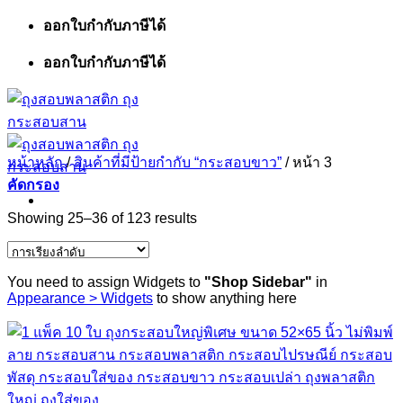
ข้าม
ออกใบกำกับภาษีได้
ไป
ออกใบกำกับภาษีได้
ยัง
เนื้อหา
หน้าหลัก
/
สินค้าที่มีป้ายกำกับ “กระสอบขาว”
/
หน้า 3
คัดกรอง
Showing 25–36 of 123 results
You need to assign Widgets to
"Shop Sidebar"
in
Appearance > Widgets
to show anything here