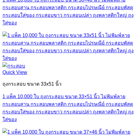
กระสอบสาน กระสอบพลาสติก กระสอบไปรษณีย์ กระสอบพัสดุ
กระสอบใส่ของ กระสอบขาว กระสอบเปล่า ถุงพลาสติกใหญ่ ถุง
ใส่ของ
Quick View
ถุงกระสอบ ขนาด 33x51 นิ้ว
1 แพ็ค 10,000 ใบ ถุงกระสอบ ขนาด 33×51 นิ้ว ไม่พิมพ์ลาย
กระสอบสาน กระสอบพลาสติก กระสอบไปรษณีย์ กระสอบพัสดุ
กระสอบใส่ของ กระสอบขาว กระสอบเปล่า ถุงพลาสติกใหญ่ ถุง
ใส่ของ