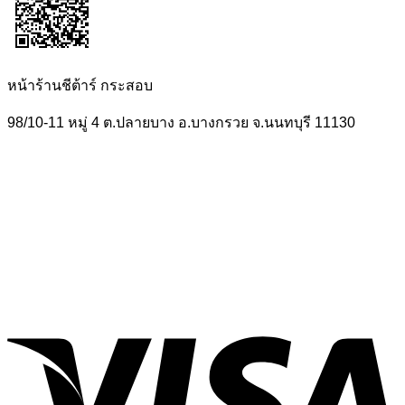
หน้าร้านชีต้าร์ กระสอบ
98/10-11 หมู่ 4 ต.ปลายบาง อ.บางกรวย จ.นนทบุรี 11130
V