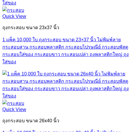
Quick View
ถุงกระสอบ ขนาด 23x37 นิ้ว
1 แพ็ค 10,000 ใบ ถุงกระสอบ ขนาด 23×37 นิ้ว ไม่พิมพ์ลาย
กระสอบสาน กระสอบพลาสติก กระสอบไปรษณีย์ กระสอบพัสดุ
กระสอบใส่ของ กระสอบขาว กระสอบเปล่า ถุงพลาสติกใหญ่ ถุง
ใส่ของ
Quick View
ถุงกระสอบ ขนาด 26x40 นิ้ว