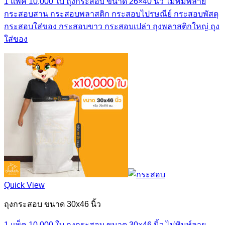
1 แพ็ค 10,000 ใบ ถุงกระสอบ ขนาด 26×40 นิ้ว ไม่พิมพ์ลาย
กระสอบสาน กระสอบพลาสติก กระสอบไปรษณีย์ กระสอบพัสดุ
กระสอบใส่ของ กระสอบขาว กระสอบเปล่า ถุงพลาสติกใหญ่ ถุง
ใส่ของ
Quick View
ถุงกระสอบ ขนาด 30x46 นิ้ว
1 แพ็ค 10,000 ใบ ถุงกระสอบ ขนาด 30×46 นิ้ว ไม่พิมพ์ลาย