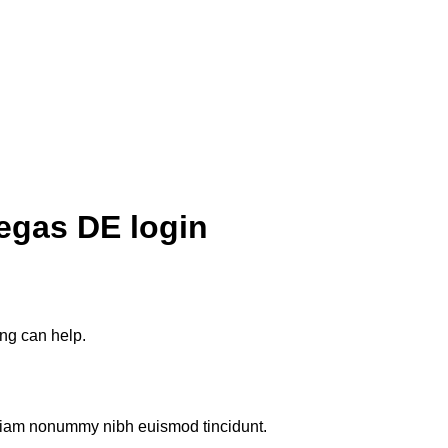
egas DE login
ing can help.
d diam nonummy nibh euismod tincidunt.