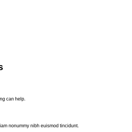
s
ing can help.
d diam nonummy nibh euismod tincidunt.